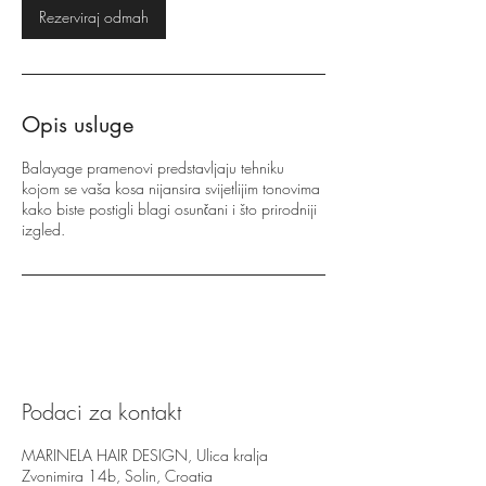
Rezerviraj odmah
Opis usluge
Balayage pramenovi predstavljaju tehniku
kojom se vaša kosa nijansira svijetlijim tonovima
kako biste postigli blagi osunčani i što prirodniji
izgled.
Podaci za kontakt
MARINELA HAIR DESIGN, Ulica kralja
Zvonimira 14b, Solin, Croatia