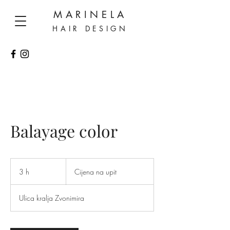
MARINELA
HAIR DESIGN
Balayage color
Cijena
na
3 h
3
Cijena na upit
upit
h
Ulica kralja Zvonimira