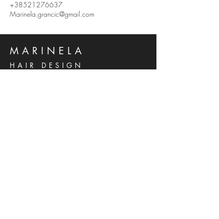
+38521276637
Marinela.grancic@gmail.com
MARINELA
HAIR DESIGN
Kralja Zvonimira 14 B
Solin, 21210
Hrvatska
Phone:
021 276 637
Mob:
095 556 5738
marinela.grancic@gmail.com