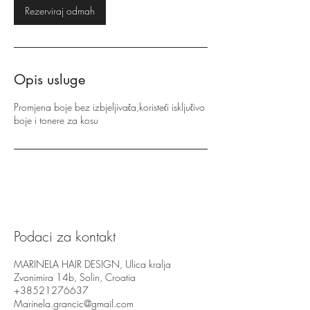
Rezerviraj odmah
Opis usluge
Promjena boje bez izbjeljivača,koristeći isključivo
boje i tonere za kosu
Podaci za kontakt
MARINELA HAIR DESIGN, Ulica kralja
Zvonimira 14b, Solin, Croatia
+38521276637
Marinela.grancic@gmail.com