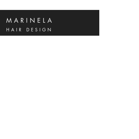
MARINELA
HAIR DESIGN
Kralja Zvonimira 14 B
Solin, 21210
Hrvatska
Phone:
021 276 637
Mob:
095 556 5738
marinela.grancic@gmail.com
© 2023 by MARINELA HAIR DESIGN