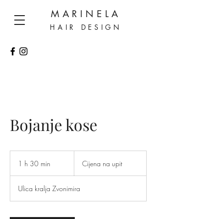
MARINELA
HAIR DESIGN
Bojanje kose
Cijena
na
1 h 30 min
1
Cijena na upit
upit
3
0
Ulica kralja Zvonimira
m
i
n