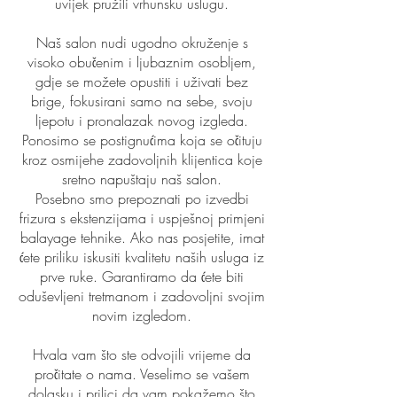
uvijek pružili vrhunsku uslugu.
Naš salon nudi ugodno okruženje s
visoko obučenim i ljubaznim osobljem,
gdje se možete opustiti i uživati bez
brige, fokusirani samo na sebe, svoju
ljepotu i pronalazak novog izgleda.
Ponosimo se postignućima koja se očituju
kroz osmijehe zadovoljnih klijentica koje
sretno napuštaju naš salon.
Posebno smo prepoznati po izvedbi
frizura s ekstenzijama i uspješnoj primjeni
balayage tehnike. Ako nas posjetite, imat
ćete priliku iskusiti kvalitetu naših usluga iz
prve ruke. Garantiramo da ćete biti
oduševljeni tretmanom i zadovoljni svojim
novim izgledom.
Hvala vam što ste odvojili vrijeme da
pročitate o nama. Veselimo se vašem
dolasku i prilici da vam pokažemo što