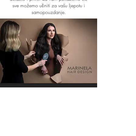
sve možemo učiniti za vašu ljepotu i
samopouzdanje.
MARINELA
HAIR DESIGN
Kralja Zvonimira 14 B
Solin, 21210
Hrvatska